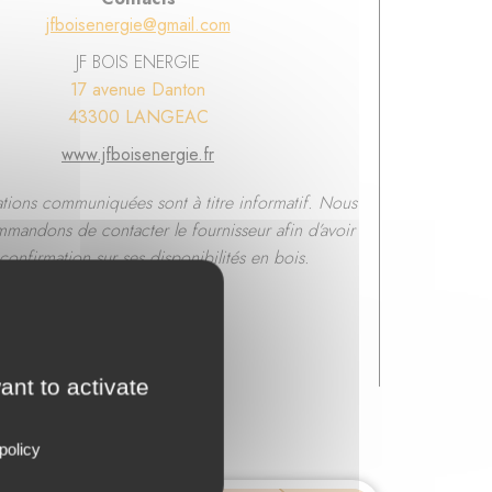
jfboisenergie@gmail.com
JF BOIS ENERGIE
17 avenue Danton
43300 LANGEAC
www.jfboisenergie.fr
ations communiquées sont à titre informatif. Nous
mandons de contacter le fournisseur afin d’avoir
confirmation sur ses disponibilités en bois.
ant to activate
policy
hône-Alpes