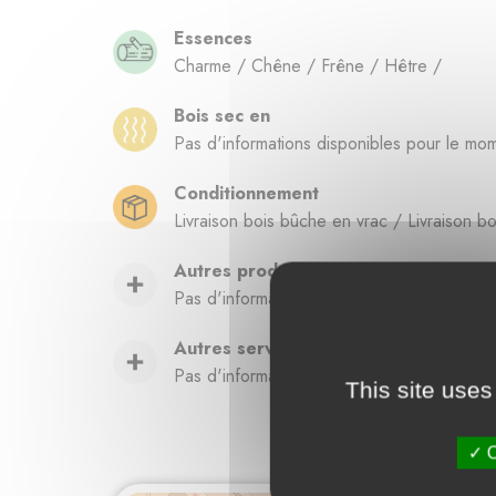
Essences
Charme / Chêne / Frêne / Hêtre /
Bois sec en
Pas d'informations disponibles pour le mo
Conditionnement
Livraison bois bûche en vrac / Livraison b
Autres produits
Pas d'informations disponibles pour le mo
Autres services
Pas d'informations disponibles pour le mo
This site uses
O
Fournisse