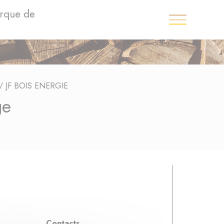
arque de
/
JF BOIS ENERGIE
ge
Contacts