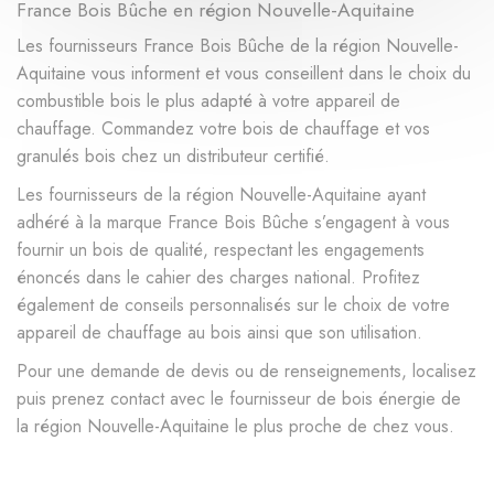
France Bois Bûche en région Nouvelle-Aquitaine
PAGATXA
contact
Les fournisseurs France Bois Bûche de la région Nouvelle-
64310 SAINT PEE SUR
NIVELLE
Aquitaine vous informent et vous conseillent dans le choix du
combustible bois le plus adapté à votre appareil de
chauffage. Commandez votre bois de chauffage et vos
granulés bois chez un distributeur certifié.
SARL BOIS
ENVIRONNEMENT
Les fournisseurs de la région Nouvelle-Aquitaine ayant
contact
ENERGIES
adhéré à la marque France Bois Bûche s’engagent à vous
86370 VIVONNE
fournir un bois de qualité, respectant les engagements
énoncés dans le cahier des charges national. Profitez
également de conseils personnalisés sur le choix de votre
appareil de chauffage au bois ainsi que son utilisation.
SAS BAILLET
contact
40320 SAMADET
Pour une demande de devis ou de renseignements, localisez
puis prenez contact avec le fournisseur de bois énergie de
la région Nouvelle-Aquitaine le plus proche de chez vous.
SAS EBURO