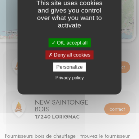
This site uses cookies
and gives you control
over what you want to
activate
OK, accept all
Deny all cookies
LEPINOIS BOIS
INDUSTRIE (LBI)
contact
Personalize
86300 CHAUVIGNY
Privacy policy
NEW SAINTONGE
BOIS
contact
17240 LORIGNAC
Fournisseurs bois de chauffage : trouvez le fournisseur