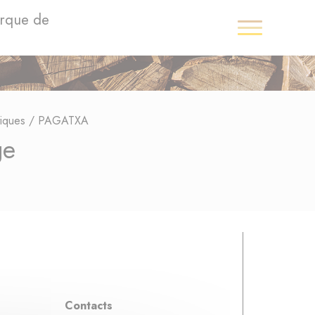
arque de
iques
/
PAGATXA
ge
Contacts