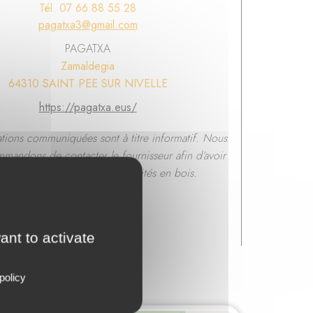
Tél. 07 66 88 55 28
pagatxa3@gmail.com
PAGATXA
Zamaldegia
64310 SAINT PEE SUR NIVELLE
https://pagatxa.eus/
ations communiquées sont à titre informatif. Nous
mandons de contacter le fournisseur afin d’avoir
confirmation sur ses disponibilités en bois.
ant to activate
policy
- Nouvelle-Aquitaine