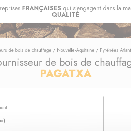
reprises
FRANÇAISES
qui s'engagent dans la m
QUALITÉ
eurs de bois de chauffage
/
Nouvelle-Aquitaine
/
Pyrénées Atlant
ournisseur de bois de chauffa
PAGATXA
ment
es)