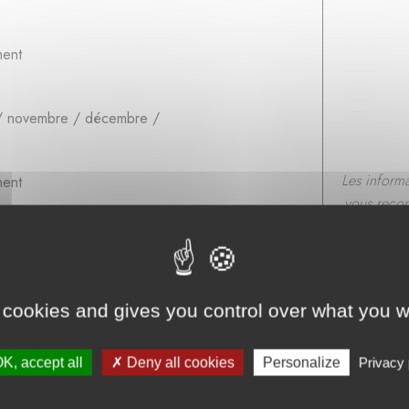
ment
re / novembre / décembre /
Les inform
ment
vous recom
une 
eau / Bois équarris /
ment
 cookies and gives you control over what you w
K, accept all
Deny all cookies
Personalize
Privacy 
s de chauffage - SAINT PEE SUR NIVELLE - Pyrénées Atlantiques 