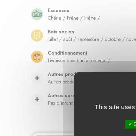
Essences
Chêne / Frêne / Hêtre /
Bois sec en
juillet / août / septembre / octobre / nov
Conditionnement
Livraison bois bûche en vrac /
Autres produits
Autres produits /
Autres services
Pas d'informations disponibles pour le mo
This site uses
O
Fournisse