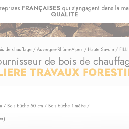
reprises
FRANÇAISES
qui s'engagent dans la m
QUALITÉ
ois de chauffage
/
Auvergne-Rhône-Alpes
/
Haute Savoie
/
FILL
ournisseur de bois de chauffa
LIERE TRAVAUX FORESTI
m / Bois bûche 50 cm / Bois bûche 1 mètre /
es)