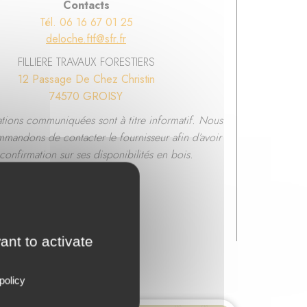
Contacts
Tél. 06 16 67 01 25
deloche.ftf@sfr.fr
FILLIERE TRAVAUX FORESTIERS
12 Passage De Chez Christin
74570 GROISY
ations communiquées sont à titre informatif. Nous
mandons de contacter le fournisseur afin d’avoir
confirmation sur ses disponibilités en bois.
ant to activate
policy
hône-Alpes