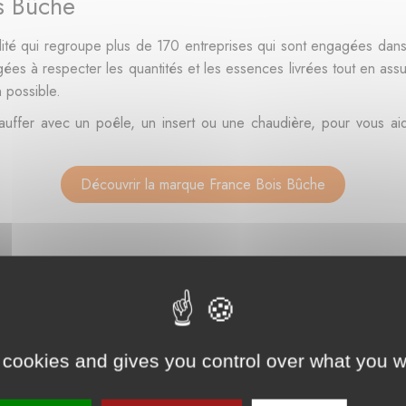
s Bûche
ité qui regroupe plus de 170 entreprises qui sont engagées da
gées à respecter les quantités et les essences livrées tout en ass
 possible.
ffer avec un poêle, un insert ou une chaudière, pour vous aider 
Découvrir la marque France Bois Bûche
 cookies and gives you control over what you w
isionnements en bois de chauffage, les arnaques sont fréquentes. 
ntité. Afin de vous protéger de ces arnaques, ne payez jamais une