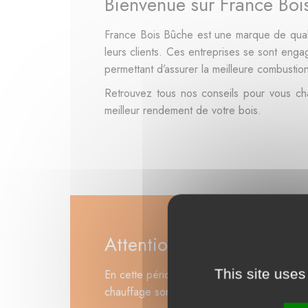
Bienvenue sur France Boi
France Bois Bûche est une marque de qual
leurs clients. Ces entreprises se sont enga
permettant d’assurer la meilleure combustion
Retrouvez tous nos conseils pour vous chau
meilleur rendement de votre bois.
Attention aux arnaques
This site uses
En cette période de tension sur les approv
chauffage sont victimes d'usurpation d'ide