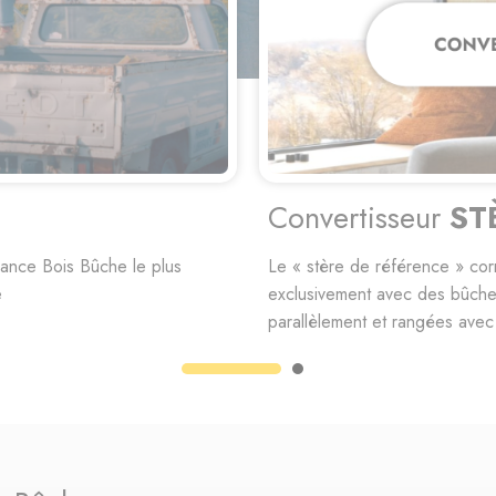
Estimez
votre co
 bois empilés, confectionné
Il n’est jamais simple d’estim
eur, toutes empilées
l’hiver. Les unités énergétiqu
difficiles à estimer au vu des 