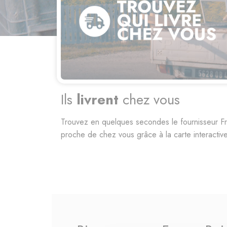
3
Convertisseur
STÈRES/m
e plus
Le « stère de référence » correspond à 1 m3 de
exclusivement avec des bûches de 1 m de longu
parallèlement et rangées avec soin.