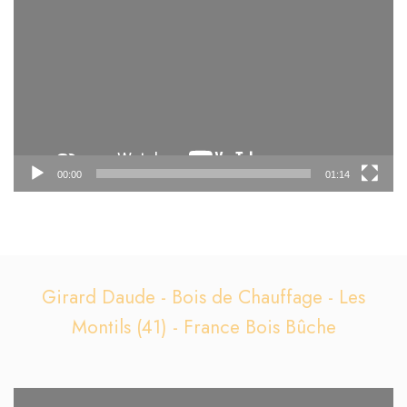
vidéo
00:00
01:14
Girard Daude - Bois de Chauffage - Les
Montils (41) - France Bois Bûche
Lecteur