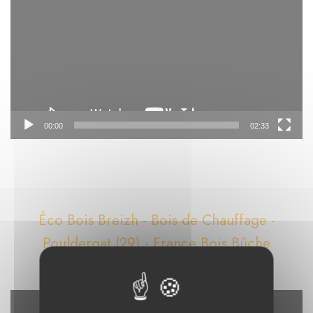
00:00
02:33
Éco Bois Breizh - Bois de Chauffage -
Pouldergat (29) - France Bois Bûche
Lecteur