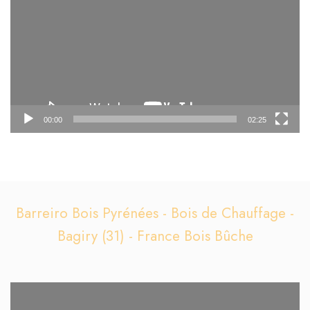
00:00
02:25
Barreiro Bois Pyrénées - Bois de Chauffage -
Bagiry (31) - France Bois Bûche
Lecteur
vidéo