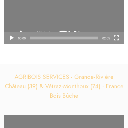
00:00
02:05
AGRIBOIS SERVICES - Grande-Rivière
Château (39) & Vétraz-Monthoux (74) - France
Bois Bûche
Lecteur
vidéo