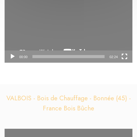
vidéo
00:00
02:24
VALBOIS - Bois de Chauffage - Bonnée (45) -
France Bois Bûche
Lecteur