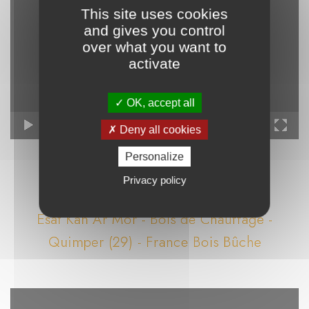
vidéo
This site uses cookies
and gives you control
over what you want to
activate
OK, accept all
00:00
01:59
Deny all cookies
Personalize
Privacy policy
Esat Kan Ar Mor - Bois de Chauffage -
Quimper (29) - France Bois Bûche
Lecteur