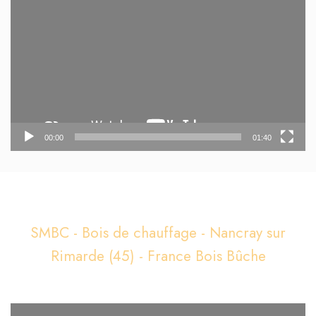
vidéo
00:00
01:40
SMBC - Bois de chauffage - Nancray sur
Rimarde (45) - France Bois Bûche
Lecteur