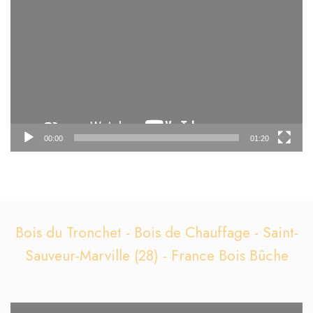
vidéo
00:00
01:20
Bois du Tronchet - Bois de Chauffage - Saint-
Sauveur-Marville (28) - France Bois Bûche
Lecteur