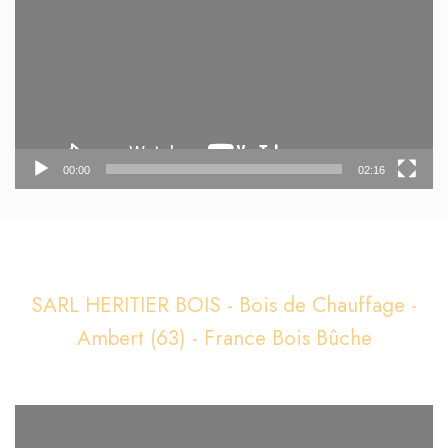
00:00
02:16
SARL HERITIER BOIS - Bois de Chauffage -
Ambert (63) - France Bois Bûche
Lecteur
vidéo