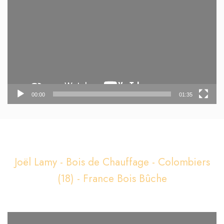
vidéo
00:00
01:35
Joël Lamy - Bois de Chauffage - Colombiers
(18) - France Bois Bûche
Lecteur