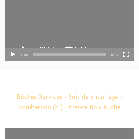
00:00
02:38
Bûches Services - Bois de chauffage -
Sombernon (21) - France Bois Bûche
Lecteur
vidéo