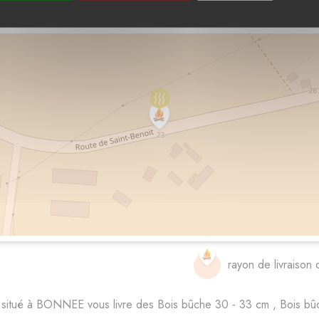
nisseurs de bois de chauffage - BONNEE - Loiret - Centre-Val de 
rayon de livraison 
situé à BONNEE vous livre des Bois bûche 30 - 33 cm , Bois bûc