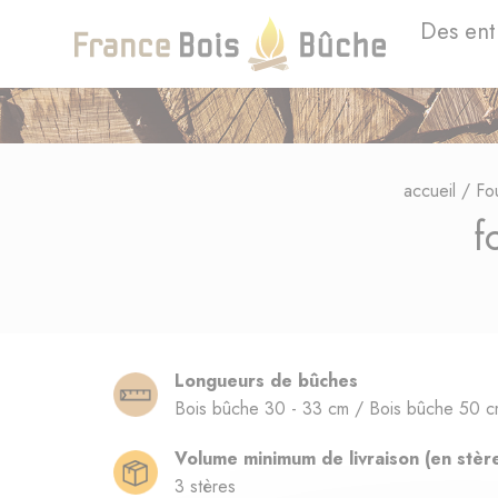
Des ent
accueil
/
Fo
f
Longueurs de bûches
Bois bûche 30 - 33 cm / Bois bûche 50 c
Volume minimum de livraison (en stèr
3 stères