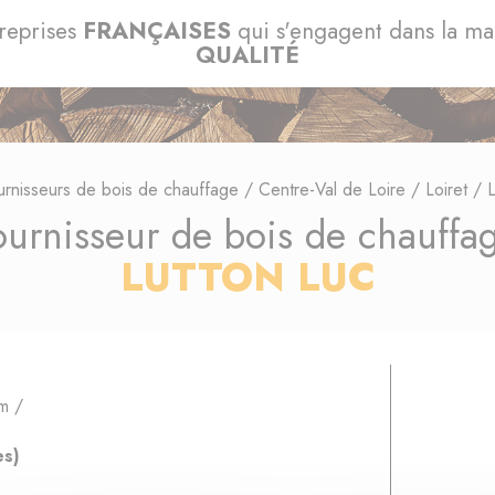
reprises
FRANÇAISES
qui s'engagent dans la m
QUALITÉ
urnisseurs de bois de chauffage
/
Centre-Val de Loire
/
Loiret
/
ournisseur de bois de chauffa
LUTTON LUC
m /
es)