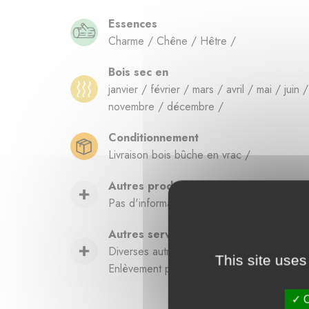
Essences
Charme / Chêne / Hêtre /
Bois sec en
janvier / février / mars / avril / mai / juin
novembre / décembre /
Conditionnement
Livraison bois bûche en vrac /
Autres produits
Pas d'informations disponibles pour le mo
Autres services
Diverses autres essences disponibles selon
This site uses
Enlèvement possible à l'unité
O