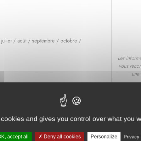
 / juillet / août / septembre / octobre /
Les inform
vous recom
une 
ment
 arrivage Livraison en caisse palette
 cookies and gives you control over what you w
K, accept all
Deny all cookies
Personalize
Privacy 