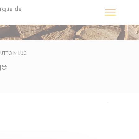
arque de
LUTTON LUC
ge