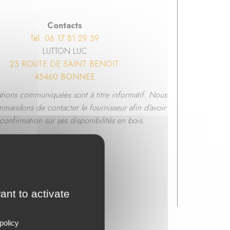
Contacts
Tél. 06 17 81 29 39
LUTTON LUC
23 ROUTE DE SAINT BENOIT
45460 BONNEE
ations communiquées sont à titre informatif. Nous
mandons de contacter le fournisseur afin d’avoir
confirmation sur ses disponibilités en bois.
ant to activate
policy