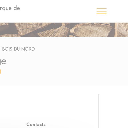
arque de
 BOIS DU NORD
ge
D
Contacts