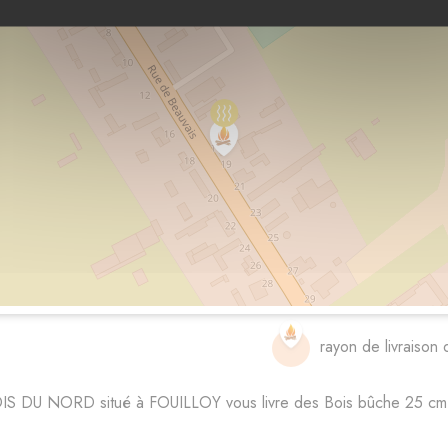
rayon de livraison 
IS DU NORD situé à FOUILLOY vous livre des Bois bûche 25 cm 