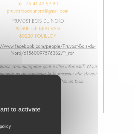
Tél. 06 41 49 59 80
pruvostboisdunord@gmail.com
PRUVOST BOIS DU NORD
19 RUE DE BEAUVAIS
60220 FOUILLOY
://www.facebook.com/people/Pruvost-Bois-du-
Nord/61560097576382/?_rdr
ations communiquées sont à titre informatif. Nous
mandons de contacter le fournisseur afin d’avoir
confirmation sur ses disponibilités en bois.
ant to activate
policy
ance