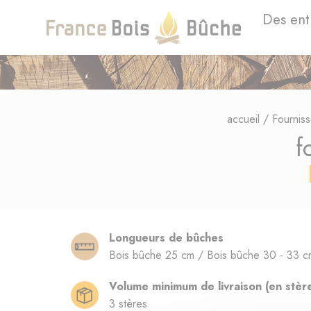
Des ent
accueil
/
Fournis
f
Longueurs de bûches
Bois bûche 25 cm / Bois bûche 30 - 33 c
Volume minimum de livraison (en stèr
3 stères