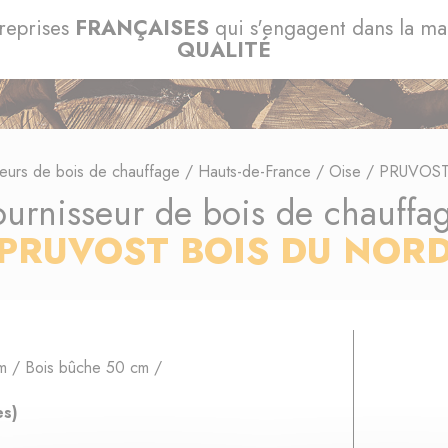
reprises
FRANÇAISES
qui s'engagent dans la m
QUALITÉ
seurs de bois de chauffage
/
Hauts-de-France
/
Oise
/
PRUVOST
ournisseur de bois de chauffa
PRUVOST BOIS DU NOR
m / Bois bûche 50 cm /
es)