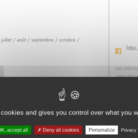
 / juillet / août / septembre / octobre /
https
Les inform
vous recom
une 
/
ment
 cookies and gives you control over what you w
K, accept all
Deny all cookies
Personalize
Privacy 
rnisseurs de bois de chauffage - FOUILLOY - Oise - Hauts-de-Fr