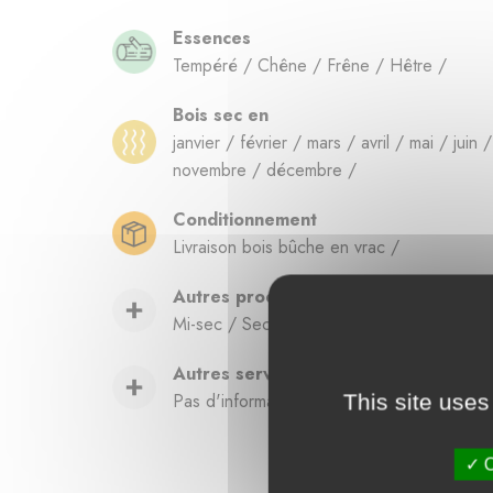
Essences
Tempéré / Chêne / Frêne / Hêtre /
Bois sec en
janvier / février / mars / avril / mai / juin
novembre / décembre /
Conditionnement
Livraison bois bûche en vrac /
Autres produits
Mi-sec / Sec / Granulé / Bois d’allumage 
Autres services
Pas d'informations disponibles pour le mo
This site uses
O
Fou