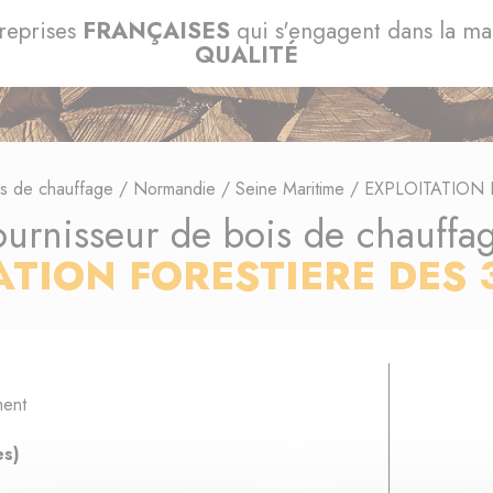
reprises
FRANÇAISES
qui s'engagent dans la m
QUALITÉ
is de chauffage
/
Normandie
/
Seine Maritime
/
EXPLOITATION 
ournisseur de bois de chauffa
ATION FORESTIERE DES 
ment
es)