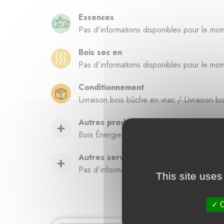
Essences
Pas d'informations disponibles pour le mo
Bois sec en
Pas d'informations disponibles pour le mo
Conditionnement
Livraison bois bûche en vrac / Livraison b
Autres produits
Bois Énergie / Bois bûche / Sec /
Autres services
Pas d'informations disponibles pour le mo
This site uses
O
Fourn