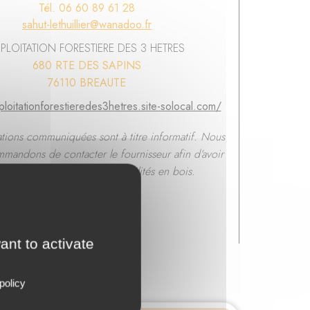
Tél. 06 60 89 61 28
sahut-lethuillier@wanadoo.fr
PLOITATION FORESTIERE DES 3 HETRES
680 RTE DES SAPINS
76110 BREAUTE
ploitationforestieredes3hetres.site-solocal.com/
ations communiquées sont à titre informatif. Nous
mandons de contacter le fournisseur afin d’avoir
confirmation sur ses disponibilités en bois.
ant to activate
policy
mandie