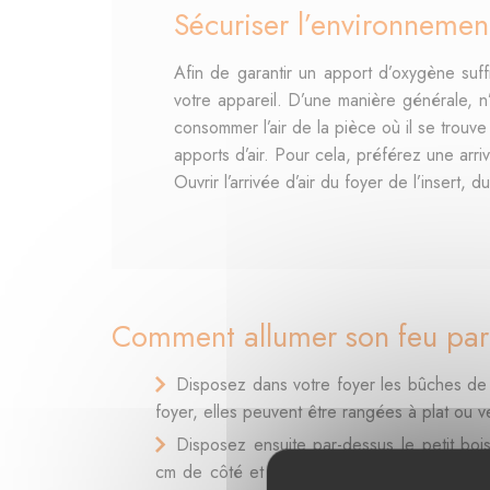
Sécuriser l’environnemen
Afin de garantir un apport d’oxygène suffi
votre appareil. D’une manière générale, n’o
consommer l’air de la pièce où il se trou
apports d’air. Pour cela, préférez une arrivé
Ouvrir l’arrivée d’air du foyer de l’insert
Comment allumer son feu par 
Disposez dans votre foyer les bûches de ta
foyer, elles peuvent être rangées à plat ou v
Disposez ensuite par-dessus le petit boi
cm de côté et de 15-20 cm de long), en alt