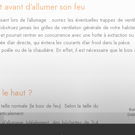
t avant d’allumer son feu
sant lors de l’allumage : ouvrez les éventuelles trappes de venti
bstruez jamais les grilles de ventilation générale de votre habita
ve et pourrait rentrer en concurrence avec une hotte à extraction 
e d’air directe, qui évitera les courants d’air froid dans la pièce.
, du poêle ou de la chaudière. En effet, il est nécessaire que le bo
le haut ?
ille normale (le bois de feu). Selon la taille du
erticalement.
s d’allumage (idéalement, des bûchettes de 3-4
ernant et croisant les morceaux. Quatre ou six